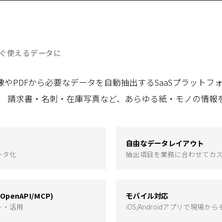
、すぐ使えるデータに
像やPDFから必要なデータを自動抽出するSaaSプラットフォ
せ、 請求書・名刺・在庫写真など、あらゆる紙・モノの情報
自由なデータレイアウト
ータ化
抽出項目を業務に合わせてカ
OpenAPI/MCP)
モバイル対応
ト・活用
iOS/Androidアプリで現場